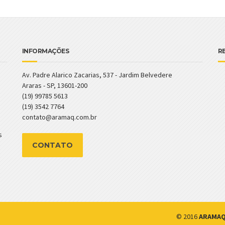
INFORMAÇÕES
R
Av. Padre Alarico Zacarias, 537 - Jardim Belvedere
Araras - SP, 13601-200
(19) 99785 5613
(19) 3542 7764
contato@aramaq.com.br
s
CONTATO
© 2016
ARAMAQ 